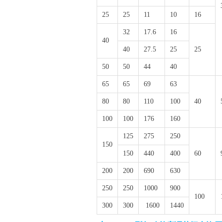
25
25
11
10
16
32
17.6
16
40
40
27.5
25
25
50
50
44
40
65
65
69
63
80
80
110
100
40
100
100
176
160
125
275
250
150
150
440
400
60
200
200
690
630
250
250
1000
900
100
300
300
1600
1440