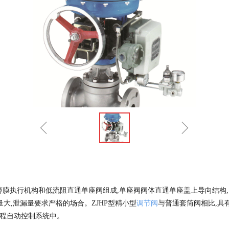
ꁆ
ꁇ
簧薄膜执行机构和低流阻直通单座阀组成,单座阀阀体直通单座盖上导向结构
量大,泄漏量要求严格的场合。ZJHP型精小型
调节阀
与普通套筒阀相比,具有体
程自动控制系统中。