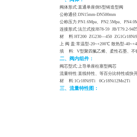
阀体形式:直通单座倒S型铸造型阀
公称通径:DN15mm-DN500mm
公称压力:PN1.6Mpa、PN2.5Mpa、PN4.0M
连接形式:法兰式按JB78-59 JB/T79.
材 料:HT200 ZG230—450 ZG1Cr18Ni9T
上 阀 盖:常温型-20~+200℃ 散热型-40~+4
填 料: V型聚四氟乙烯、柔性石墨、不
二、阀内组件：
阀芯型式:上导单座柱塞型阀芯
流量特性:直线特性、等百分比特性或快
材 料:1Cr18Ni9Ti 0Cr18Ni12Mo2Ti
三、流量特性图：