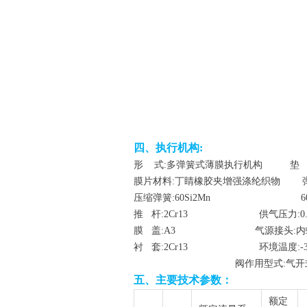
四、执行机构:
形 式:多弹簧式薄膜执行机构 垫 片:橡
膜片材料:丁睛橡胶夹增强涤纶织物 弹簧范围: 20
压缩弹簧:60Si2Mn 60-100
推 杆:2Cr13 供气压力:0.14 0.
膜 盖:A3 气源接头:内螺纹
衬 套:2Cr13 环境温度:-30~
阀作用型式:气开式,
五、主要技术参数：
额定