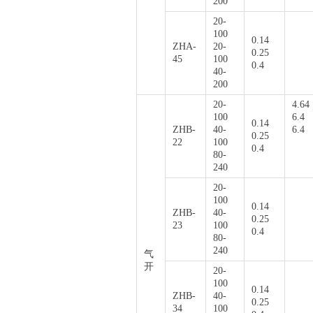
200
20-
100
0.14
ZHA-
20-
0.25
45
100
0.4
40-
200
20-
4.64
100
6.4
0.14
ZHB-
40-
6.4
0.25
22
100
0.4
80-
240
20-
100
0.14
ZHB-
40-
0.25
23
100
0.4
80-
240
气
开
20-
100
0.14
ZHB-
40-
0.25
34
100