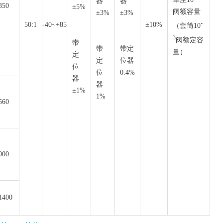
器
器
350
±5%
阀额容量
±3%
±3%
-
50:1
-40~+85
±10%
（套筒10
3
阀额定容
带
带
带定
量）
定
定
位器
位
位
0.4%
器
器
±1%
1%
560
900
1400