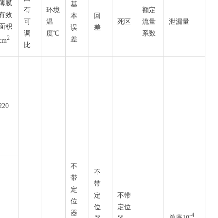
薄膜
基
有
环境
额定
有效
本
回
可
温
死区
流量
泄漏量
面积
误
差
调
度℃
系数
2
差
cm
比
220
不
不
带
带
定
定
不带
位
位
定位
器
-4
单座10