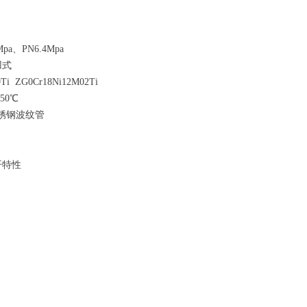
pa、PN6.4Mpa
2-94凹式
i ZG0Cr18Ni12M02Ti
50℃
锈钢波纹管
开特性