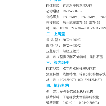
阀体形式：直通双座铸造球型阀
公称通径：DN15-500mm
公称压力：PN1.6
MPa、PN2.5
MPa、
PN4
连接形式：法兰式按JB78-59 JB79-59
材 料：HT200 ZG230—450 ZG1Cr18Ni9
二、上阀盖
常 温 型：-20℃~+200℃
散 热 型：-40℃~+450℃
压盖形式：螺栓压紧式
填 料:V型聚四氟乙烯填料、柔性石墨
三、阀内组件
阀芯型式：双导向双座柱塞型阀芯
流量特性：线性特性、等百分比特性或快
材 料：1Cr18Ni9Ti 0Cr18Ni12Mo2Ti
四、执行机构
型 式：多弹簧式薄膜执行机构
膜片材料：丁晴橡胶夹增强涤纶织物
弹簧范围：0.02~0. 1、0.04~0.20MPa