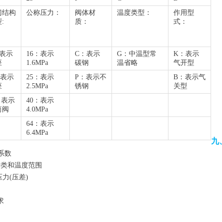
门结构
公称压力：
阀体材
温度类型：
作用型
:
质：
式：
：表示
16：表示
C：表示
G：中温型常
K：表示
座
1.6MPa
碳钢
温省略
气开型
：表示
25：表示
P：表示不
B：表示气
座
2.5MPa
锈钢
关型
：表示
40：表示
筒阀
4.0MPa
64：表示
6.4MPa
九
系数
种类和温度范围
(压差)
求