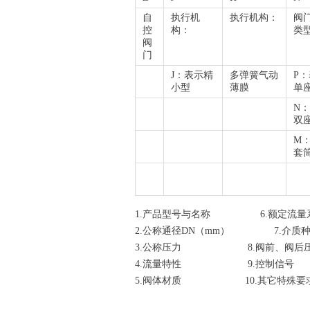
自
执行机
执行机构：
阀
控
构：
类型
阀
门
J：表示精
多弹簧气动
P
小型
薄膜
单
N
双
M
套
1.产品型号与名称 6.额定流量
2.公称通径DN（mm） 7.介质
3.公称压力 8.阀前、阀后压力
4.流量特性 9.控制信号
5.阀体材质 10.其它特殊要