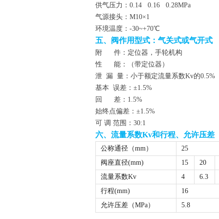
供气压力：0.14 0.16 0.28MPa
气源接头：M10×1
环境温度：-30~+70℃
五、阀作用型式：气关式或气开式
附 件：定位器，手轮机构
性 能：（带定位器）
泄 漏 量：小于额定流量系数Kv的0.5%
基本 误差：±1.5%
回 差：
始终点偏差：±1.5%
可 调 范围：30:1
六、流量系数
Kv
和行程、允许压差
公称通径（mm）
25
阀座直径(mm)
15
20
流量系数Kv
4
6.3
行程(mm)
16
允许压差（MPa）
5.8